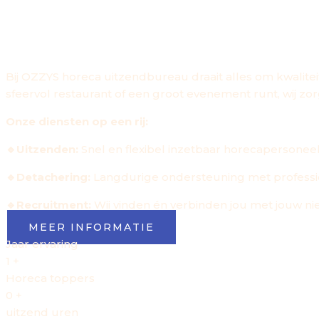
SPECIALIST VOOR J
HORECA TOPPERS NODIG? OZZYS
Bij OZZYS horeca uitzendbureau draait alles om kwalitei
sfeervol restaurant of een groot evenement runt, wij zo
Onze diensten op een rij:
🔹Uitzenden:
Snel en flexibel inzetbaar horecapersone
🔹Detachering:
Langdurige ondersteuning met professio
🔹Recruitment:
Wij vinden én verbinden jou met jouw ni
MEER INFORMATIE
Jaar ervaring
1
+
Horeca toppers
0
+
uitzend uren