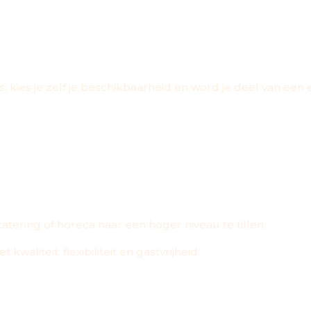
, kies je zelf je beschikbaarheid en word je deel van een
OZZYS
ering of horeca naar een hoger niveau te tillen.
waliteit, flexibiliteit en gastvrijheid.
ER IN HORECATALENT