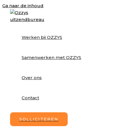
Ga naar de inhoud
HÉT HORECA UITZEN
OPDRACHTGEVERS S
Werken bij OZZYS
READY 
Samenwerken met OZZYS
Over ons
SERVE?
Contact
SOLLICITEREN
WERKEN BIJ