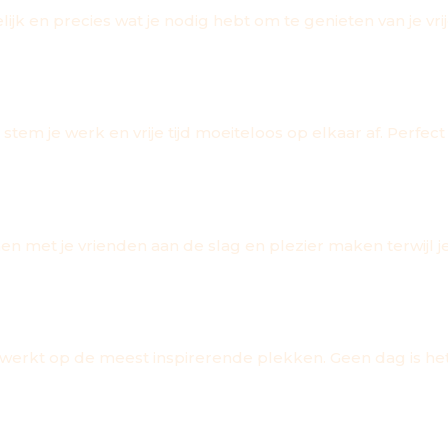
jk en precies wat je nodig hebt om te genieten van je vrije
 stem je werk en vrije tijd moeiteloos op elkaar af. Perfe
N
n met je vrienden aan de slag en plezier maken terwijl 
e werkt op de meest inspirerende plekken. Geen dag is het