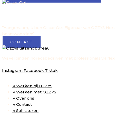
OSCAR OEI
HEB JE EEN VRAAG OF 
”
Aangenaam, ik ben Oscar Oei, Eigenaar van OZZYS Horec
beantwoorden!
”
CONTACT
Wij verbinden horecabedrijven met professionals via flexi
VOLG ONS OP DE SOCIALS
Instagram
Facebook
Tiktok
SNELLE LINKS
🔸Werken bij OZZYS
🔸Werken met OZZYS
🔸Over ons
🔸Contact
🔸Solliciteren