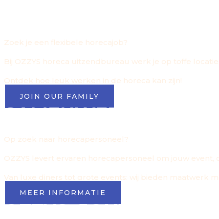
OZZYS
Zoek je een flexibele horecajob?
Bij OZZYS horeca uitzendbureau werk je op toffe locaties
Ontdek hoe leuk werken in de horeca kan zijn!
JOIN OUR FAMILY
SAMENWERKEN MET 
Op zoek naar horecapersoneel?
OZZYS levert ervaren horecapersoneel om jouw event, cat
Van luxe diners tot grote events: wij bieden maatwerk met k
MEER INFORMATIE
OZZYS, JOUW PARTN