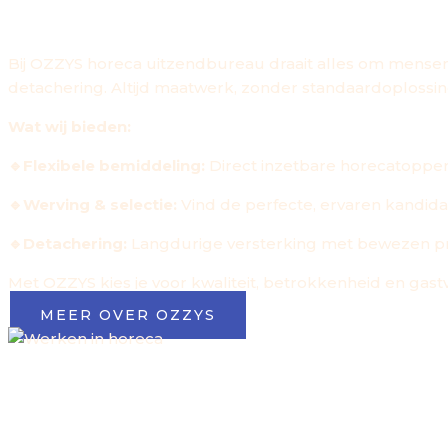
''TEAMWORK MAKES THE DREAM
Bij OZZYS horeca uitzendbureau draait alles om mensen. 
detachering. Altijd maatwerk, zonder standaardoplossi
Wat wij bieden:
🔹Flexibele bemiddeling:
Direct inzetbare horecatopper
🔹Werving & selectie:
Vind de perfecte, ervaren kandida
🔹Detachering:
Langdurige versterking met bewezen pr
Met OZZYS kies je voor kwaliteit, betrokkenheid en gastvr
MEER OVER OZZYS
WERKEN BIJ OZZYS
WEKELIJKSE UITBETALI