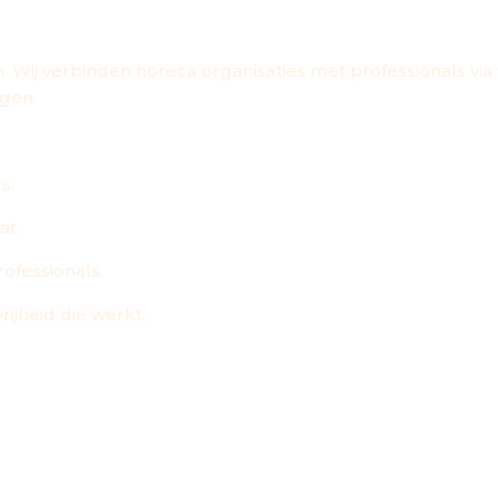
 WORK''
Wij verbinden horeca organisaties met professionals via f
ngen.
s.
at.
ofessionals.
ijheid die werkt.
NG