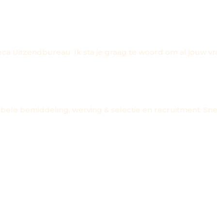
WIL JE KENNISMAKEN?
a Uitzendbureau. Ik sta je graag te woord om al jouw v
bele bemiddeling, werving & selectie en recruitment. Snel,