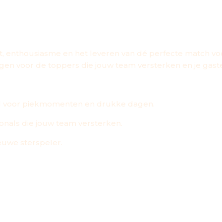
OUW HORECA PERSONE
 STAAT VOOR JE KLAAR!
t, enthousiasme en het leveren van dé perfecte match voo
rgen voor de toppers die jouw team versterken en je gast
el voor piekmomenten en drukke dagen.
nals die jouw team versterken.
euwe sterspeler.