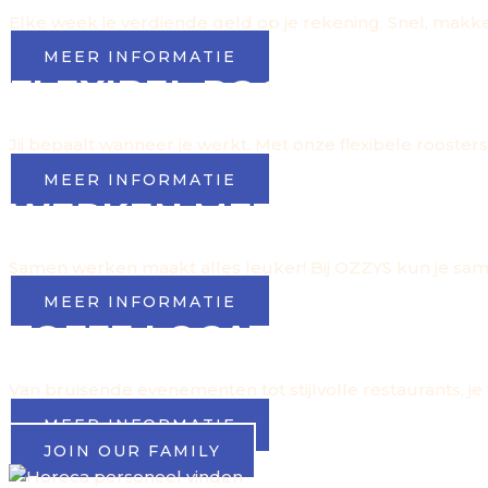
Elke week je verdiende geld op je rekening. Snel, makkeli
MEER INFORMATIE
FLEXIBEL ROOSTER
Jij bepaalt wanneer je werkt. Met onze flexibele roosters
MEER INFORMATIE
WERKEN MET VRIENDE
Samen werken maakt alles leuker! Bij OZZYS kun je same
MEER INFORMATIE
TOFFE LOCATIES
Van bruisende evenementen tot stijlvolle restaurants, j
MEER INFORMATIE
JOIN OUR FAMILY